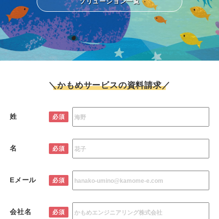
ソリューション一覧
＼かもめサービスの資料請求／
姓
必須
名
必須
Eメール
必須
会社名
必須