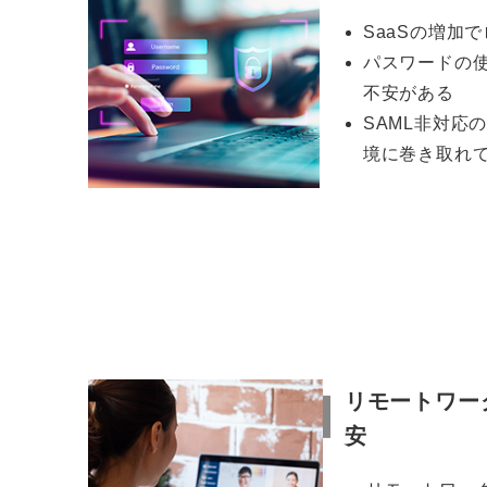
SaaSの増加
パスワードの
不安がある
SAML非対応
境に巻き取れ
リモートワー
安