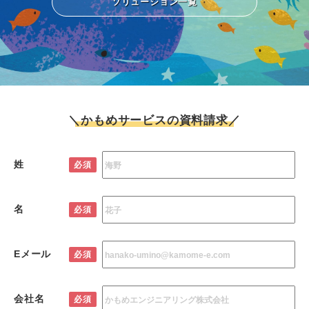
ソリューション一覧
＼かもめサービスの資料請求／
姓
必須
名
必須
Eメール
必須
会社名
必須