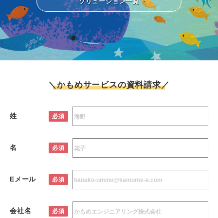
ソリューション一覧
＼かもめサービスの資料請求／
姓
必須
名
必須
Eメール
必須
会社名
必須