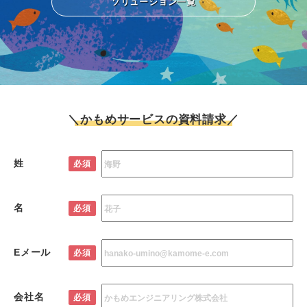
ソリューション一覧
＼かもめサービスの資料請求／
姓
必須
名
必須
Eメール
必須
会社名
必須