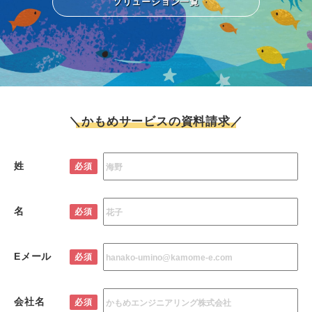
ソリューション一覧
＼かもめサービスの資料請求／
姓
必須
名
必須
Eメール
必須
会社名
必須