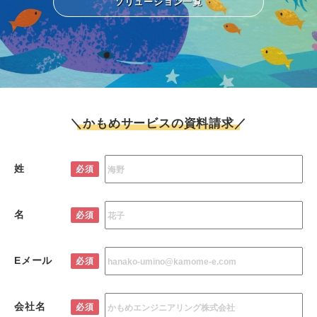
ソリューション一覧
＼かもめサービスの資料請求／
姓
必須
名
必須
Eメール
必須
会社名
必須