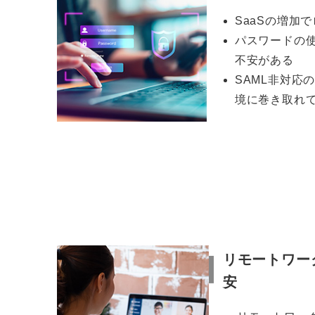
SaaSの増加
パスワードの
不安がある
SAML非対応
境に巻き取れ
リモートワー
安