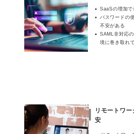
SaaSの増加
パスワードの
不安がある
SAML非対応
境に巻き取れ
リモートワー
安