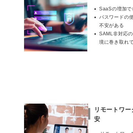
SaaSの増加
パスワードの
不安がある
SAML非対応
境に巻き取れ
リモートワー
安