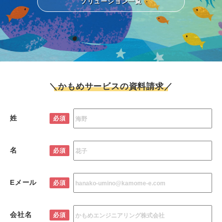
ソリューション一覧
＼かもめサービスの資料請求／
姓
必須
名
必須
Eメール
必須
会社名
必須