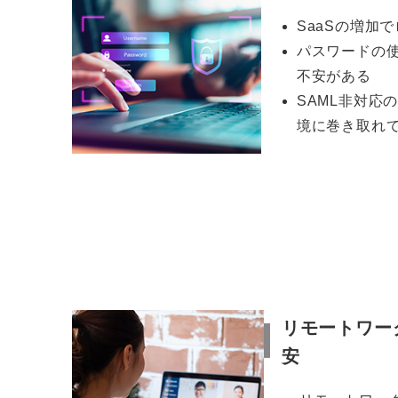
SaaSの増加
パスワードの
不安がある
SAML非対応
境に巻き取れ
リモートワー
安