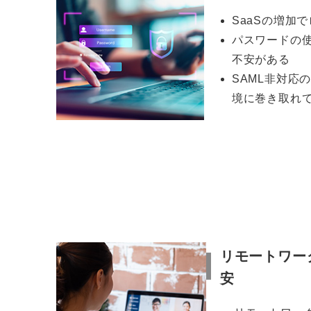
SaaSの増加
パスワードの
不安がある
SAML非対応
境に巻き取れ
リモートワー
安