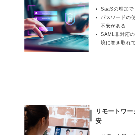
SaaSの増加
パスワードの
不安がある
SAML非対応
境に巻き取れ
リモートワー
安