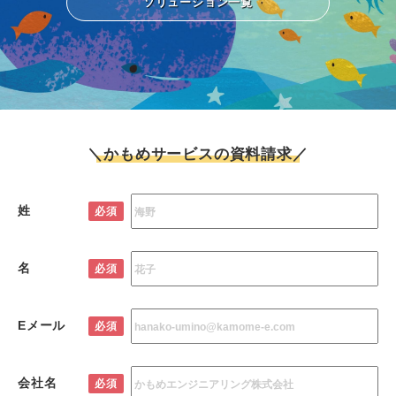
ソリューション一覧
＼かもめサービスの資料請求／
姓
必須
名
必須
Eメール
必須
会社名
必須