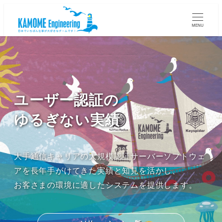
MENU
ユーザー認証の
ゆるぎない実績
大手通信キャリアの大規模認証サーバーソフトウェ
アを長年手がけてきた実績と知見を活かし、
お客さまの環境に適したシステムを提供します。