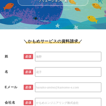
ソリューション一覧
＼かもめサービスの資料請求／
姓
必須
名
必須
Eメール
必須
会社名
必須